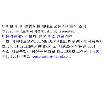
바이브 코딩, 프롬프팅을 넘어 파이프라인으로
에이전트 파이프라인 설계로 생산성을 극도로 끌어올린 실전
사례를 소개합니다.
바이브마피아클럽
AI를 제대로 쓰는 사람들의 조직
© 2025 바이브마피아클럽. All rights reserved.
이용약관
개인정보처리방침
취소·환불 정책
상호: 어썸데브(AWESOME.DEV)
|
대표: 최수민
|
사업자등록번
호: 240-01-02321
|
통신판매업신고: 제2025-안양동안-0301
주소: 서울특별시 용산구 원효로 191, 1001호
|
고객센터:
010-
4413-1261
|
이메일:
cursormatfia@gmail.com