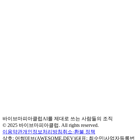
다.
진행 방식을 선택해주세요.
*
기본
적으로 온라인으로 진행되나, 효창공원역 인근에서 오프라인
도 가능합니다.
편하신 컨설팅 희망 일시
*
합계
299,000원
신청하고 결제하기
제출 즉시 페이플 결제창이 열립니다. 카드 결제만 지원합니
다.
바이브마피아클럽
AI를 제대로 쓰는 사람들의 조직
© 2025 바이브마피아클럽. All rights reserved.
이용약관
개인정보처리방침
취소·환불 정책
상호: 어썸데브(AWESOME.DEV)
|
대표: 최수민
|
사업자등록번